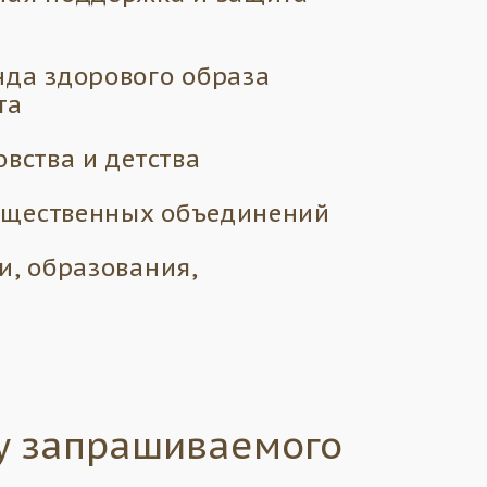
нда здорового образа
та
вства и детства
бщественных объединений
и, образования,
у запрашиваемого